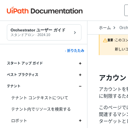
Open
ホーム
Orch
Drop
Orchestrator ユーザー ガイド
to
スタンドアロン
·
2024.10
choo
このコ
重要 :
produ
新しいコ
- 折りたたみ
スタート アップ ガイド
ベスト プラクティス
アカウン
テナント
アカウントを
に制限するた
テナント コンテキストについて
このページで
テナント内でリソースを検索する
関連するマシ
ロボット
ターゲットと