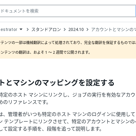
スタンドアロン
2024.10
アカウントとマシンの
estrator
down
se
ンテンツの一部は機械翻訳によって処理されており、完全な翻訳を保証するものではあ
ct
ンテンツの翻訳は、およそ 1 ～ 2 週間で公開されます。
トとマシンのマッピングを設定する
特定のホスト マシンにリンクし、ジョブの実行を有効なアカ
めのリファレンスです。
は、管理者がいつも特定のホスト マシンのログインに使用し
ン テンプレートにリンクさせて、特定のアカウントとマシンの
して設定する手順を、段階を追って説明します。