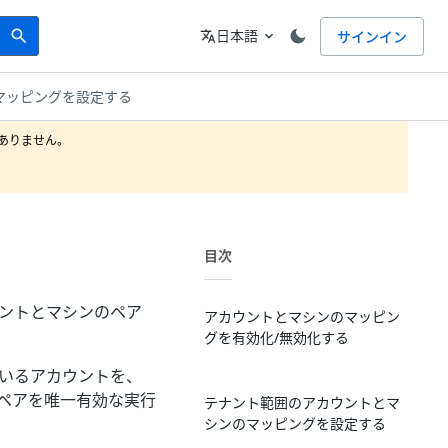
Search
言語
日本語
サインイン
search
translate
expand_more
マッピングを設定する
りません。

目次
ウントとマシンのペア
アカウントとマシンのマッピン
グを有効化/無効化する
ているアカウントを、
ペアを唯一有効な実行
テナント範囲のアカウントとマ
シンのマッピングを設定する