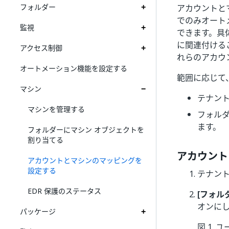
フォルダー
アカウントと
でのみオート
監視
できます。具
に関連付ける
アクセス制御
れらのアカウ
オートメーション機能を設定する
範囲に応じて
マシン
テナント
マシンを管理する
フォルダ
ます。
フォルダーにマシン オブジェクトを
割り当てる
アカウント
アカウントとマシンのマッピングを
設定する
テナント
EDR 保護のステータス
[フォル
オンに
パッケージ
図 1.