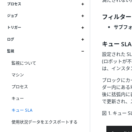
満たされない
プロセス
フィルター
ジョブ
サブフ
トリガー
ログ
キュー SL
監視
設定された S
(ロボットが
監視について
は、インスタ
マシン
ブロックにカ
プロセス
ダー内にある
後に括弧内に
キュー
で更新され、
キュー SLA
図 1. キュー 
使用状況データをエクスポートする