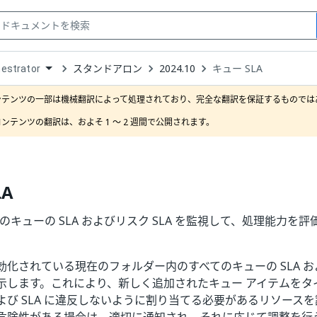
スタンドアロン
2024.10
キュー SLA
estrator
down
se
ンテンツの一部は機械翻訳によって処理されており、完全な翻訳を保証するものではあ
ct
ンテンツの翻訳は、およそ 1 ～ 2 週間で公開されます。
LA
ator のキューの SLA およびリスク SLA を監視して、処理能力を
有効化されている現在のフォルダー内のすべてのキューの SLA およ
示します。これにより、新しく追加されたキュー アイテムをタ
び SLA に違反しないように割り当てる必要があるリソースを評