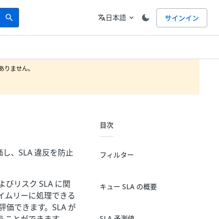
Search
言語
日本語
サインイン
search
translate
expand_more
りません。

目次
評価し、SLA 違反を防止
フィルター
びリスク SLA に関
キュー SLA の概要
イムリーに処理できる
価できます。SLA が
SLA 予測値