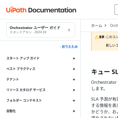
Open
ホーム
Orch
Drop
Orchestrator ユーザー ガイド
to
スタンドアロン
·
2024.10
choo
このコ
重要 :
produ
新しいコ
- 折りたたみ
スタート アップ ガイド
ベスト プラクティス
キュー S
テナント
Orchestr
します。
リソース カタログ サービス
SLA 予測が
フォルダー コンテキスト
する情報を表
かどうか、およ
自動化