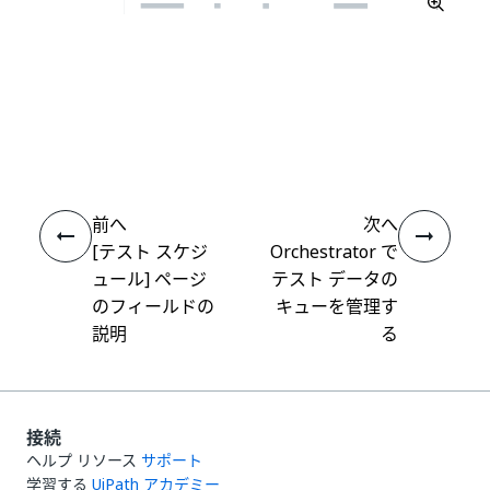
いい
はい
thumb_up
thumb_down
え
前へ
次へ
[テスト スケジ
Orchestrator で
ュール] ページ
テスト データの
のフィールドの
キューを管理す
説明
る
接続
ヘルプ リソース
サポート
学習する
UiPath アカデミー