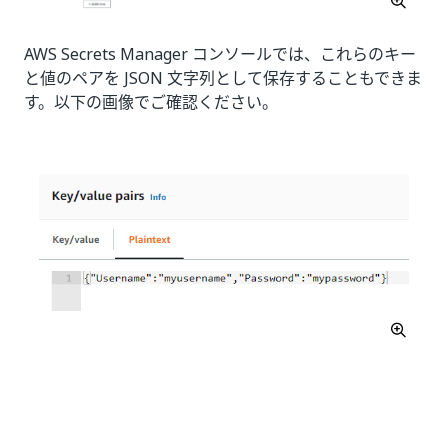
AWS Secrets Manager コンソールでは、これらのキー
と値のペアを JSON 文字列として保存することもできま
す。以下の画像でご確認ください。
いい
はい
thumb_up
thumb_down
え