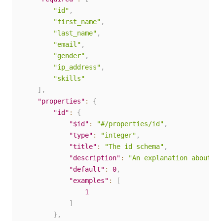
"id"
,
"first_name"
,
"last_name"
,
"email"
,
"gender"
,
"ip_address"
,
"skills"
]
,
"properties"
:
{
"id"
:
{
"$id"
:
"#/properties/id"
,
"type"
:
"integer"
,
"title"
:
"The id schema"
,
"description"
:
"An explanation about t
"default"
:
0
,
"examples"
:
[
1
]
}
,