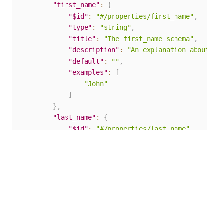
"first_name"
:
{
"$id"
:
"#/properties/first_name"
,
"type"
:
"string"
,
"title"
:
"The first_name schema"
,
"description"
:
"An explanation about t
"default"
:
""
,
"examples"
:
[
"John"
]
}
,
"last_name"
:
{
"$id"
:
"#/properties/last_name"
,
"type"
:
"string"
,
"title"
:
"The last_name schema"
,
"description"
:
"An explanation about t
"default"
:
""
,
"examples"
:
[
"doe"
]
}
,