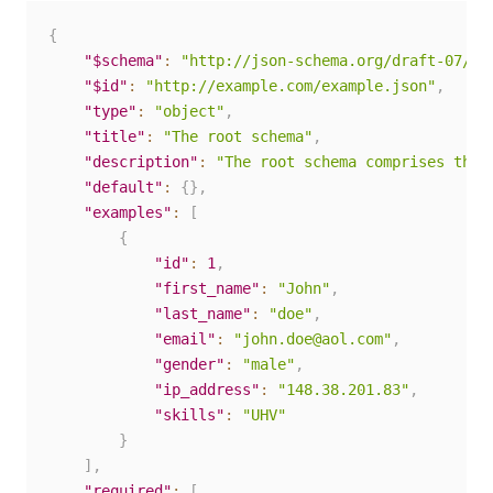
{
"$schema"
:
"http://json-schema.org/draft-07/sc
"$id"
:
"http://example.com/example.json"
,
"type"
:
"object"
,
"title"
:
"The root schema"
,
"description"
:
"The root schema comprises the 
"default"
:
{
}
,
"examples"
:
[
{
"id"
:
1
,
"first_name"
:
"John"
,
"last_name"
:
"doe"
,
"email"
:
"john.doe@aol.com"
,
"gender"
:
"male"
,
"ip_address"
:
"148.38.201.83"
,
"skills"
:
"UHV"
}
]
,
"required"
:
[