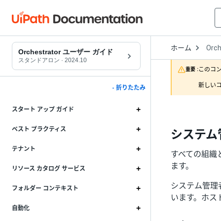
Open
ホーム
Orch
Drop
Orchestrator ユーザー ガイド
to
スタンドアロン
·
2024.10
choo
このコ
重要 :
produ
新しいコ
- 折りたたみ
スタート アップ ガイド
ベスト プラクティス
システム
テナント
すべての組織
ます。
リソース カタログ サービス
システム管理
フォルダー コンテキスト
います。ホス
自動化