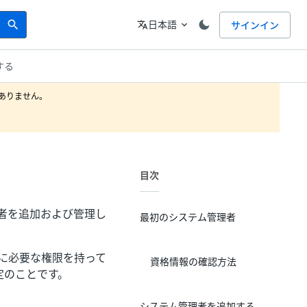
Search
言語
日本語
サインイン
search
translate
expand_more
する
りません。

目次
者を追加および管理し
最初のシステム管理者
めに必要な権限を持って
資格情報の確認方法
定のことです。
システム管理者を追加する