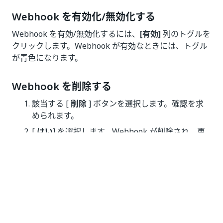
Webhook を有効化/無効化する
Webhook を有効/無効化するには、
[有効]
列のトグルを
クリックします。Webhook が有効なときには、トグル
が青色になります。
Webhook を削除する
該当する [
削除
] ボタンを選択します。確認を求
められます。
[
はい
] を選択します。Webhook が削除され、更
新された
[Webhooks
] ページが表示されます。
いい
はい
thumb_up
thumb_down
え