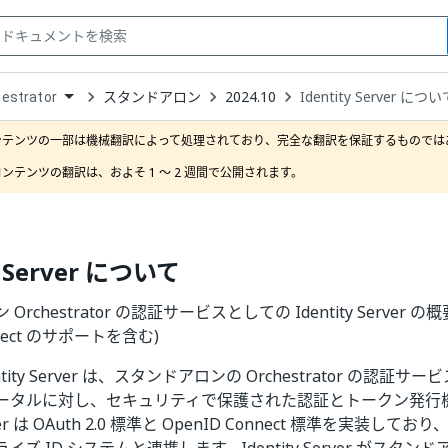
スタンドアロン
2024.10
Identity Server につ
estrator
down
se
ンテンツの一部は機械翻訳によって処理されており、完全な翻訳を保証するものではあ
ct
ンテンツの翻訳は、およそ 1 ～ 2 週間で公開されます。
y Server について
chestrator の認証サービスとしての Identity Server の概要 (
nnect のサポートを含む)
entity Server は、スタンドアロンの Orchestrator の認証サービ
ータルに対し、セキュリティで保護された認証とトークン発行
rver は OAuth 2.0 標準と OpenID Connect 標準を実装しており、Ac