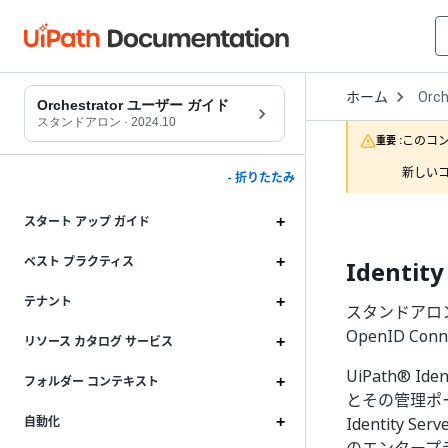
Open
ホーム
Orch
Drop
Orchestrator ユーザー ガイド
to
スタンドアロン
·
2024.10
choo
このコ
重要 :
produ
新しいコ
- 折りたたみ
スタート アップ ガイド
ベスト プラクティス
Identit
テナント
スタンドアロン Or
OpenID Co
リソース カタログ サービス
UiPath® Id
フォルダー コンテキスト
とその管理ポ
Identity Se
自動化