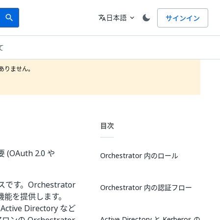
Search
言語
日本語
サインイン
search
translate
expand_more
いて
りません。

目次
OAuth 2.0 や
Orchestrator 内のロール
スです。Orchestrator
Orchestrator 内の認証フロー
機能を提供します。
tive Directory など
Active Directory と Kerberos の