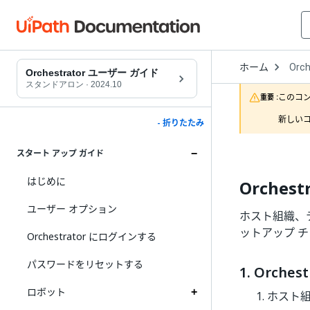
Open
ホーム
Orch
Drop
Orchestrator ユーザー ガイド
to
スタンドアロン
·
2024.10
choo
このコ
重要 :
produ
新しいコ
- 折りたたみ
スタート アップ ガイド
はじめに
Orche
ユーザー オプション
ホスト組織、テ
ットアップ 
Orchestrator にログインする
パスワードをリセットする
1. Orch
ロボット
ホスト