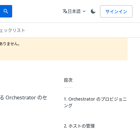
Search
言語
日本語
サインイン
search
translate
expand_more
構成チェックリスト
りません。

目次
hestrator のセ
1. Orchestrator のプロビジョニ
ング
2. ホストの管理