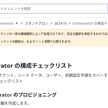
スタンドアロン
2024.10
Orchestrator の
estrator
down
se
ンテンツの一部は機械翻訳によって処理されており、完全な翻訳を保証するものではあ
ct
ンテンツの翻訳は、およそ 1 ～ 2 週間で公開されます。
strator の構成チェックリスト
ナント、シード データ、ユーザー、初期設定手順をカバーする Orc
チェックリスト
estrator のプロビジョニング
組織を作成します。