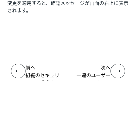
変更を適用すると、確認メッセージが画面の右上に表示
されます。
いい
はい
thumb_up
thumb_down
え
前へ
次へ
組織のセキュリ
一連のユーザー
ティを構成する
のみにアクセス
を制限する
接続
ヘルプ リソース
サポート
学習する
UiPath アカデミー