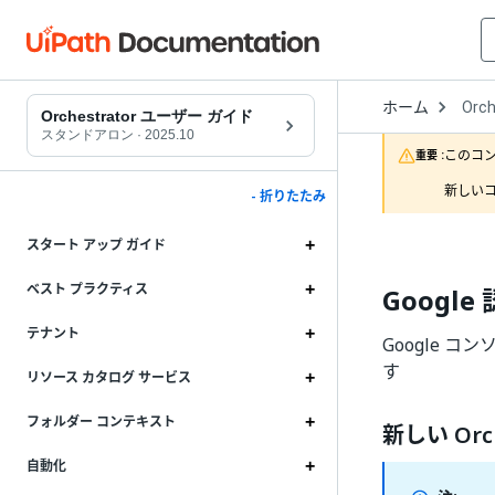
Open
ホーム
Orch
Drop
Orchestrator ユーザー ガイド
to
スタンドアロン
·
2025.10
choo
このコ
重要 :
produ
新しいコ
- 折りたたみ
スタート アップ ガイド
ベスト プラクティス
Google
テナント
Google コ
す
リソース カタログ サービス
フォルダー コンテキスト
新しい Or
自動化