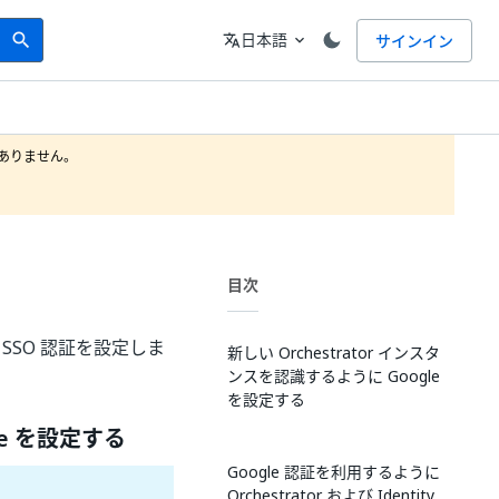
Search
言語
日本語
サインイン
search
translate
expand_more
りません。

目次
e SSO 認証を設定しま
新しい Orchestrator インスタ
ンスを認識するように Google
を設定する
le を設定する
Google 認証を利用するように
Orchestrator および Identity