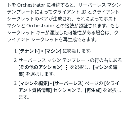
トを Orchestrator に接続すると、サーバーレス マシン
テンプレートによってクライアント ID とクライアント
シークレットのペアが生成され、それによってホスト
マシンと Orchestrator との接続が認証されます。もし
シークレット キーが漏洩した可能性がある場合は、ク
ライアント シークレットを再生成できます。
[テナント] > [マシン]
に移動します。
サーバーレス マシン テンプレートの行の右にある
[その他のアクション]
を選択し、
[マシンを編
集]
を選択します。
[マシンを編集] - [サーバーレス]
ページの
[クライ
アント資格情報]
セクションで、
[再生成]
を選択し
ます。
いい
はい
thumb_up
thumb_down
え