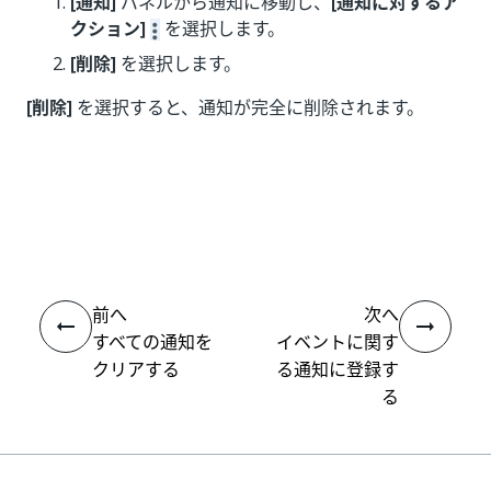
[通知]
パネルから通知に移動し、
[通知に対するア
クション]
を選択します。
[削除]
を選択します。
[削除]
を選択すると、通知が完全に削除されます。
いい
はい
thumb_up
thumb_down
え
前へ
次へ
すべての通知を
イベントに関す
クリアする
る通知に登録す
る