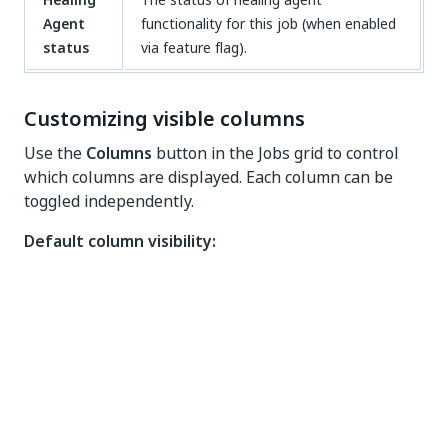
Agent
functionality for this job (when enabled
status
via feature flag).
Customizing visible columns
Use the
Columns
button in the Jobs grid to control
which columns are displayed. Each column can be
toggled independently.
Default column visibility:
Visible by default:
Process, Location, Type,
State, Duration, Runtime type, Creation Time
Hidden by default:
Started (relative), Ended
(relative), Started (absolute), Ended (absolute),
Source, Priority, Machine, Hostname, User
interaction, Healing Agent status