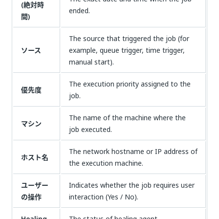
(絶対時
ended.
間)
The source that triggered the job (for
ソース
example, queue trigger, time trigger,
manual start).
The execution priority assigned to the
優先度
job.
The name of the machine where the
マシン
job executed.
The network hostname or IP address of
ホスト名
the execution machine.
ユーザー
Indicates whether the job requires user
の操作
interaction (Yes / No).
Healing
The status of healing agent