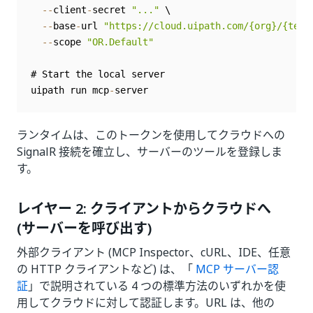
--
client
-
secret 
"..."
 \

--
base
-
url 
"https://cloud.uipath.com/{org}/{tena
--
scope 
"OR.Default"
# Start the local server

uipath run mcp
-
ランタイムは、このトークンを使用してクラウドへの
SignalR 接続を確立し、サーバーのツールを登録しま
す。
レイヤー 2: クライアントからクラウドへ
(サーバーを呼び出す)
外部クライアント (MCP Inspector、cURL、IDE、任意
の HTTP クライアントなど) は、「
MCP サーバー認
証
」で説明されている 4 つの標準方法のいずれかを使
用してクラウドに対して認証します。URL は、他の