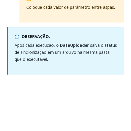
Coloque cada valor de parâmetro entre aspas.
OBSERVAÇÃO:
Após cada execução,
o DataUploader
salva o status
de sincronização em um arquivo na mesma pasta
que o executável.
OBSERVAÇÃO:
Os arquivos cujo prefixo não corresponde a nenhuma
entrada no
são ignorados. Quando
--tables
--
não é fornecido, todos os arquivos na pasta
tables
são carregados.