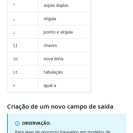
aspas duplas
"
vírgula
,
ponto e vírgula
;
chaves
{}
nova linha
\n
tabulação
\t
igual a
=
Criação de um novo campo de saída
OBSERVAÇÃO:
Para apps de processo baseados em modelos de