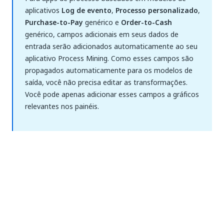
aplicativos
Log de evento
,
Processo personalizado
,
Purchase-to-Pay
genérico e
Order-to-Cash
genérico, campos adicionais em seus dados de
entrada serão adicionados automaticamente ao seu
aplicativo Process Mining. Como esses campos são
propagados automaticamente para os modelos de
saída, você não precisa editar as transformações.
Você pode apenas adicionar esses campos a gráficos
relevantes nos painéis.
Siga estas etapas para criar um novo campo de saída
usando
Transformações de dados
.
Acesse o editor de
Transformações de dados
.
Selecione o arquivo SQL da tabela de saída
aplicável das
Transformações
para as quais
você deseja definir um campo de saída.