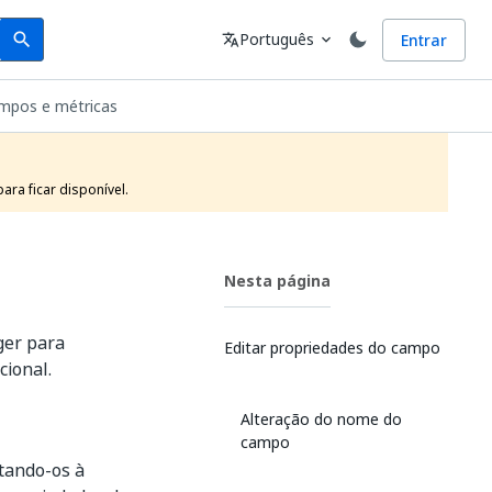
Search
Idioma
Português
Entrar
search
translate
expand_more
ampos e métricas
ra ficar disponível.
Nesta página
ger para
Editar propriedades do campo
cional.
Alteração do nome do
campo
tando-os à