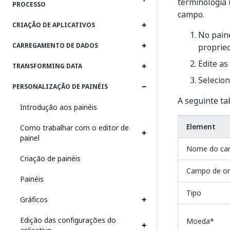
terminologia 
PROCESSO
campo.
CRIAÇÃO DE APLICATIVOS
No pain
CARREGAMENTO DE DADOS
propried
Edite as
TRANSFORMING DATA
Selecio
PERSONALIZAÇÃO DE PAINÉIS
A seguinte ta
Introdução aos painéis
Element
Como trabalhar com o editor de
painel
Nome do c
Criação de painéis
Campo de o
Painéis
Tipo
Gráficos
Edição das configurações do
Moeda*