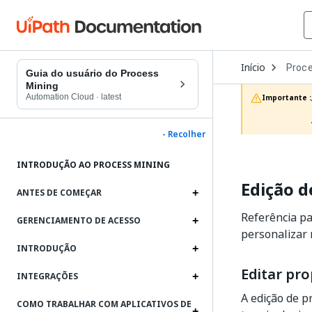
Open
Início
Proce
Dropd
Guia do usuário do Process
to
Mining
choos
Automation Cloud
·
latest
Importante :
produc
- Recolher
INTRODUÇÃO AO PROCESS MINING
Edição d
ANTES DE COMEÇAR
Referência p
GERENCIAMENTO DE ACESSO
personalizar 
INTRODUÇÃO
Editar pr
INTEGRAÇÕES
A edição de p
COMO TRABALHAR COM APLICATIVOS DE