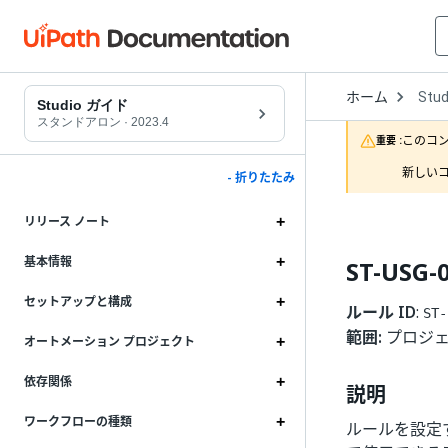
Open
ホーム
Stud
Drop
Studio ガイド
to
スタンドアロン
·
2023.4
choo
このコ
重要 :
produ
新しいコ
- 折りたたみ
リリース ノート
基本情報
ST-USG
セットアップと構成
ルール ID
:
ST-
範囲:
プロジ
オートメーション プロジェクト
依存関係
説明
ワークフローの種類
ルールを設定