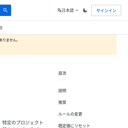
Search
言語
日本語
サインイン
search
translate
expand_more
限
りません。

目次
説明
推奨
ルールの変更
、特定のプロジェクト
既定値にリセット