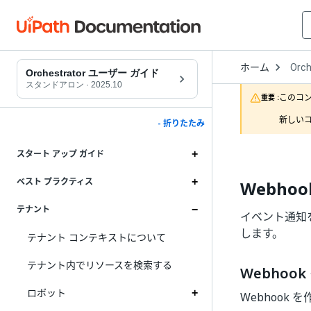
Open
ホーム
Orch
Drop
Orchestrator ユーザー ガイド
to
スタンドアロン
·
2025.10
choo
このコ
重要 :
produ
新しいコ
- 折りたたみ
スタート アップ ガイド
ベスト プラクティス
Webho
テナント
イベント通知を外
します。
テナント コンテキストについて
テナント内でリソースを検索する
Webhoo
ロボット
Webhook