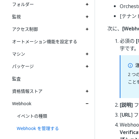
フォルダー
Orch
[テナン
監視
次に、
[Webh
アクセス制御
必須の
オートメーション機能を設定する
字です。
マシン
注
パッケージ
2 つ
監査
こと
資格情報ストア
Webhook
[説明]
フ
[
URL
] 
イベントの種類
Webh
Webhook を管理する
Verifi