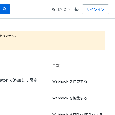
Search
言語
日本語
サインイン
search
translate
expand_more
りません。

目次
ator で追加して設定
Webhook を作成する
Webhook を編集する
Webhook を有効化/無効化する