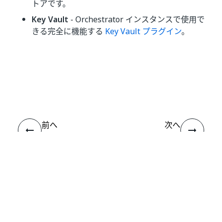
トアです。
Key Vault
- Orchestrator インスタンスで使用で
きる完全に機能する
Key Vault プラグイン
。
いい
はい
thumb_up
thumb_down
え
前へ
次へ
監査
資格情報ストア
を管理する
接続
ヘルプ リソース
サポート
学習する
UiPath アカデミー