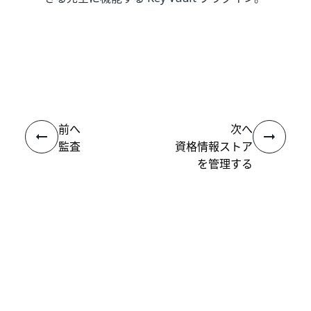
いい
はい
thumb_up
thumb_down
え
前へ
次へ
監査
資格情報ストア
を管理する
接続
ヘルプ リソース
サポート
学習する
UiPath アカデミー
質問する
UiPath フォーラム
最新情報を取得