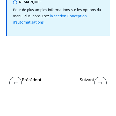
REMARQUE :
Pour de plus amples informations sur les options du
menu Plus, consultez
la section Conception
d'automatisations
.
Oui
Non
thumb_up
thumb_down
Précédent
Suivant
Add
Ajouter un
Picture
commentaire
(Cross-
platform)