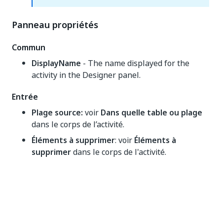
Panneau propriétés
Commun
DisplayName
- The name displayed for the
activity in the Designer panel.
Entrée
Plage source:
voir
Dans quelle table ou plage
dans le corps de l’activité.
Éléments à supprimer
: voir
Éléments à
supprimer
dans le corps de l'activité.
Divers
Privé (Private)
- Si cette option est
sélectionnée, les valeurs des variables et des
arguments ne sont plus enregistrées au niveau