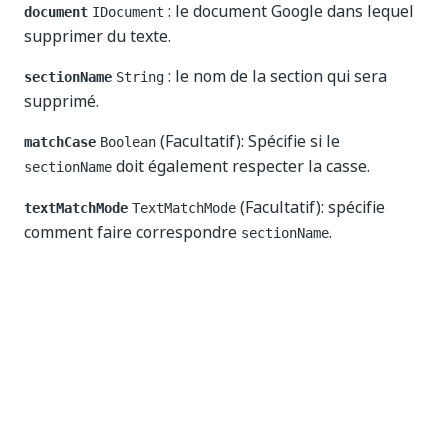
: le document Google dans lequel
document
IDocument
supprimer du texte.
: le nom de la section qui sera
sectionName
String
supprimé.
(Facultatif): Spécifie si le
matchCase
Boolean
doit également respecter la casse.
sectionName
(Facultatif): spécifie
textMatchMode
TextMatchMode
comment faire correspondre
.
sectionName
Oui
Non
thumb_up
thumb_down
Précédent
Suivant
Ajouter le
Remplir le