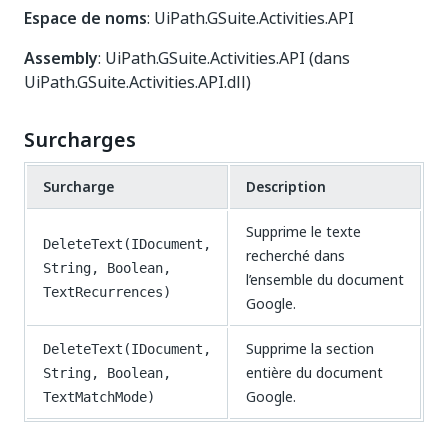
Espace de noms
: UiPath.GSuite.Activities.API
Assembly
: UiPath.GSuite.Activities.API (dans
UiPath.GSuite.Activities.API.dll)
Surcharges
Surcharge
Description
Supprime le texte
DeleteText(IDocument,
recherché dans
String, Boolean,
l’ensemble du document
TextRecurrences)
Google.
Supprime la section
DeleteText(IDocument,
entière du document
String, Boolean,
Google.
TextMatchMode)