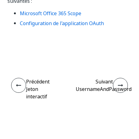
suivantes :
Microsoft Office 365 Scope
Configuration de l’application OAuth
Oui
Non
thumb_up
thumb_down
Précédent
Suivant
Jeton
UsernameAndPassword
interactif
Connecter
Besoin d'aide ?
Assistance