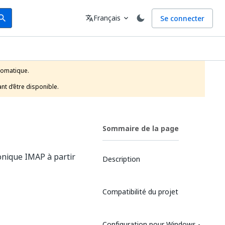
arch
Langue
Français
Se connecter
earch
translate
expand_more
tomatique.

nt d’être disponible.
Sommaire de la page
onique IMAP à partir
Description
Compatibilité du projet
Configuration pour Windows -