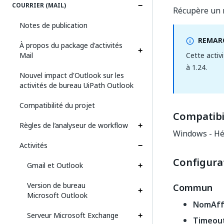
COURRIER (MAIL)
Récupère un m
Notes de publication
REMARQ
À propos du package d'activités
Mail
Cette activ
à 1.24.
Nouvel impact d'Outlook sur les
activités de bureau UiPath Outlook
Compatibilité du projet
Compatibil
Règles de l’analyseur de workflow
Windows - Hé
Activités
Configura
Gmail et Outlook
Version de bureau
Commun
Microsoft Outlook
NomAffi
Serveur Microsoft Exchange
Timeou