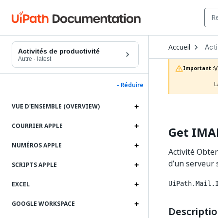
Ope
Accueil
Acti
Dro
Activités de productivité
to
Autre
·
latest
choo
V
Important :
prod
L
- Réduire
VUE D'ENSEMBLE (OVERVIEW)
COURRIER APPLE
Get IMAP
NUMÉROS APPLE
Activité Obte
d’un serveur s
SCRIPTS APPLE
UiPath.Mail.
EXCEL
GOOGLE WORKSPACE
Descripti