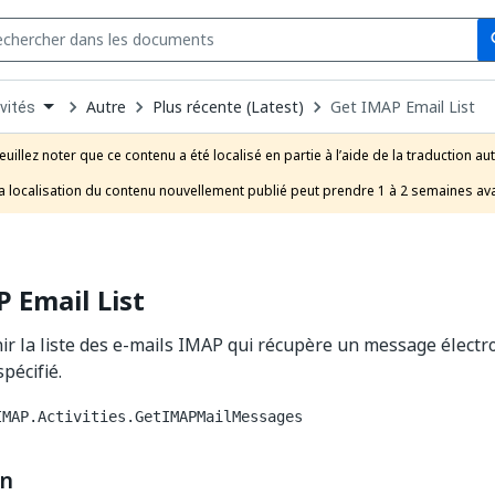
Se
s
n
Autre
Plus récente (Latest)
Get IMAP Email List
vités
pdown
se
euillez noter que ce contenu a été localisé en partie à l’aide de la traduction au
uct
a localisation du contenu nouvellement publié peut prendre 1 à 2 semaines ava
 Email List
nir la liste des e-mails IMAP qui récupère un message électr
pécifié.
IMAP.Activities.GetIMAPMailMessages
on