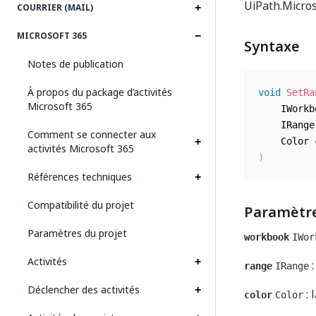
UiPath.Microso
COURRIER (MAIL)
MICROSOFT 365
Syntaxe
Notes de publication
À propos du package d’activités
void
SetRa
Microsoft 365
	IWork
	IRang
Comment se connecter aux
activités Microsoft 365
)
Références techniques
Compatibilité du projet
Paramètr
Paramètres du projet
workbook
IWor
Activités
:
range
IRange
Déclencher des activités
: 
color
Color