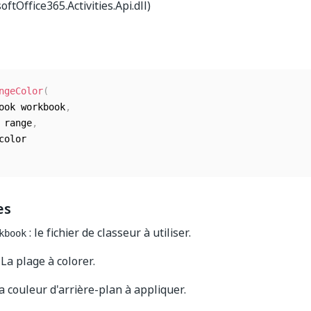
ftOffice365.Activities.Api.dll)
ngeColor
(
book workbook
,
e range
,
es
: le fichier de classeur à utiliser.
kbook
 La plage à colorer.
la couleur d'arrière-plan à appliquer.