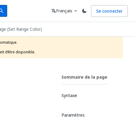
arch
Langue
Français
Se connecter
earch
translate
expand_more
lage (Set Range Color)
tomatique.

nt d’être disponible.
Sommaire de la page
Syntaxe
Paramètres