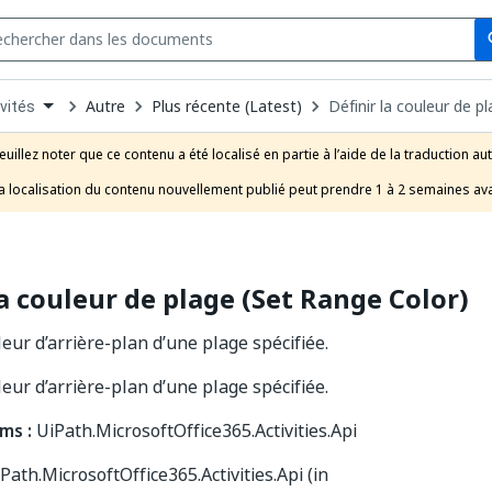
Se
s
n
Autre
Plus récente (Latest)
Définir la couleur de p
vités
pdown
se
euillez noter que ce contenu a été localisé en partie à l’aide de la traduction au
uct
a localisation du contenu nouvellement publié peut prendre 1 à 2 semaines ava
la couleur de plage (Set Range Color)
leur d’arrière-plan d’une plage spécifiée.
leur d’arrière-plan d’une plage spécifiée.
ms :
UiPath.MicrosoftOffice365.Activities.Api
Path.MicrosoftOffice365.Activities.Api (in