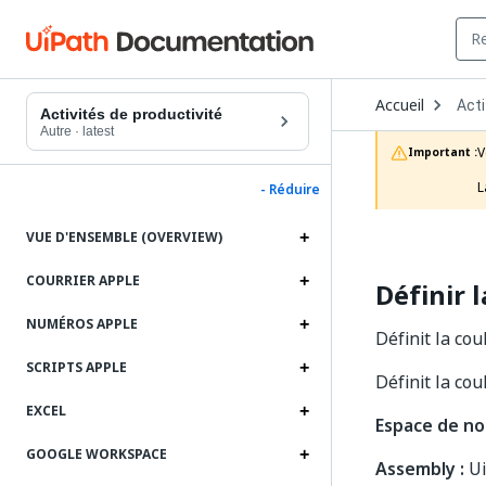
Ope
Accueil
Acti
Dro
Activités de productivité
to
Autre
·
latest
choo
V
Important :
prod
L
- Réduire
VUE D'ENSEMBLE (OVERVIEW)
COURRIER APPLE
Définir 
NUMÉROS APPLE
Définit la cou
SCRIPTS APPLE
Définit la cou
EXCEL
Espace de no
GOOGLE WORKSPACE
Assembly :
Ui