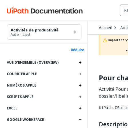
Ope
Accueil
Acti
Dro
Activités de productivité
to
Autre
·
latest
choo
V
Important :
prod
L
- Réduire
VUE D'ENSEMBLE (OVERVIEW)
COURRIER APPLE
Pour ch
NUMÉROS APPLE
Activité Pour
dossier/libel
SCRIPTS APPLE
UiPath.GSuit
EXCEL
GOOGLE WORKSPACE
Descripti