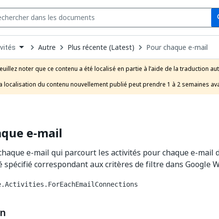
Se
s
n
Autre
Plus récente (Latest)
Pour chaque e-mail
vités
pdown
se
euillez noter que ce contenu a été localisé en partie à l’aide de la traduction au
uct
a localisation du contenu nouvellement publié peut prendre 1 à 2 semaines ava
aque e-mail
 chaque e-mail qui parcourt les activités pour chaque e-mail
lé spécifié correspondant aux critères de filtre dans Google 
e.Activities.ForEachEmailConnections
on