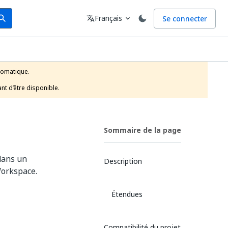
arch
Langue
Français
Se connecter
earch
translate
expand_more
tomatique.

nt d’être disponible.
Sommaire de la page
 dans un
Description
Workspace.
Étendues
Compatibilité du projet