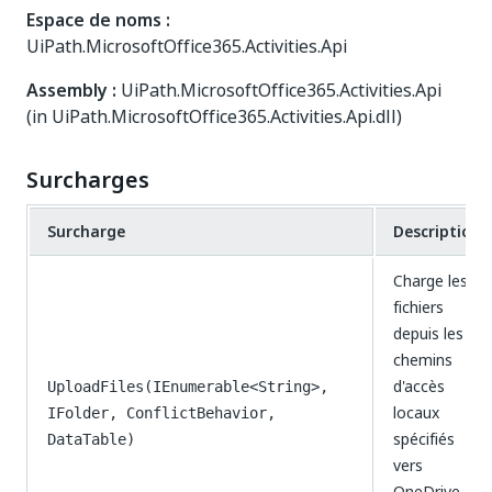
Espace de noms :
UiPath.MicrosoftOffice365.Activities.Api
Assembly :
UiPath.MicrosoftOffice365.Activities.Api
(in UiPath.MicrosoftOffice365.Activities.Api.dll)
Surcharges
Surcharge
Description
Charge les
fichiers
depuis les
chemins
d'accès
UploadFiles(IEnumerable<String>,
locaux
IFolder, ConflictBehavior,
spécifiés
DataTable)
vers
OneDrive