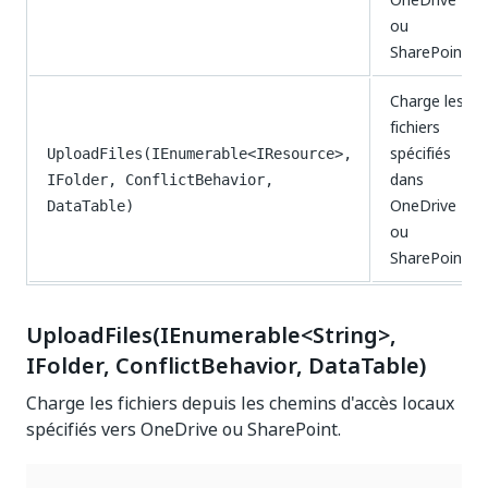
ou
SharePoint.
Charge les
fichiers
spécifiés
UploadFiles(IEnumerable<IResource>,
dans
IFolder, ConflictBehavior,
OneDrive
DataTable)
ou
SharePoint.
UploadFiles(IEnumerable<String>,
IFolder, ConflictBehavior, DataTable)
Charge les fichiers depuis les chemins d'accès locaux
spécifiés vers OneDrive ou SharePoint.