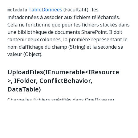
TableDonnées
(Facultatif) : les
metadata
métadonnées à associer aux fichiers téléchargés.
Cela ne fonctionne que pour les fichiers stockés dans
une bibliothèque de documents SharePoint. Il doit
contenir deux colonnes, la première représentant le
nom d’affichage du champ (String) et la seconde sa
valeur (Object).
UploadFiles(IEnumerable<IResource
>, IFolder, ConflictBehavior,
DataTable)
Charge les fichiers spécifiés dans OneDrive ou
SharePoint.
IReadOnlyCollection
<
IFile
>
UploadFiles
(
	IEnumerable
<
IResource
>
 files
,