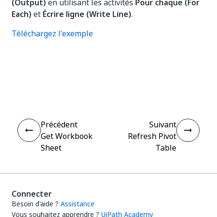
(Output)
en utilisant les activités
Pour chaque (For
Each)
et
Écrire ligne (Write Line)
.
Téléchargez l'exemple
Oui
Non
thumb_up
thumb_down
Précédent
Suivant
Get Workbook
Refresh Pivot
Sheet
Table
Connecter
Besoin d'aide ?
Assistance
Vous souhaitez apprendre ?
UiPath Academy