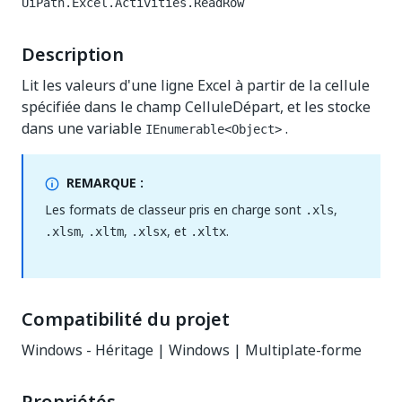
UiPath.Excel.Activities.ReadRow
Description
Lit les valeurs d'une ligne Excel à partir de la cellule
spécifiée dans le champ CelluleDépart, et les stocke
dans une variable
.
IEnumerable<Object>
REMARQUE :
Les formats de classeur pris en charge sont
,
.xls
,
,
, et
.
.xlsm
.xltm
.xlsx
.xltx
Compatibilité du projet
Windows - Héritage | Windows | Multiplate-forme