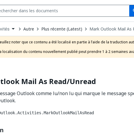
Se
s
n
Autre
Plus récente (Latest)
Mark Outlook Mail As
vités
pdown
se
euillez noter que ce contenu a été localisé en partie à l’aide de la traduction au
uct
a localisation du contenu nouvellement publié peut prendre 1 à 2 semaines ava
tlook Mail As Read/Unread
essage Outlook comme lu/non lu qui marque le message spé
utlook.
Outlook.Activities.MarkOutlookMailAsRead
on