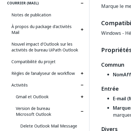
COURRIER (MAIL)
Marque le mes
Notes de publication
Compatibil
À propos du package d'activités
Mail
Windows - Hé
Nouvel impact d'Outlook sur les
Propriété
activités de bureau UiPath Outlook
Compatibilité du projet
Commun
Règles de l’analyseur de workflow
NomAffi
Activités
Entrée
Gmail et Outlook
E-mail (
Marque
Version de bureau
Microsoft Outlook
marquer 
Delete Outlook Mail Message
Divers