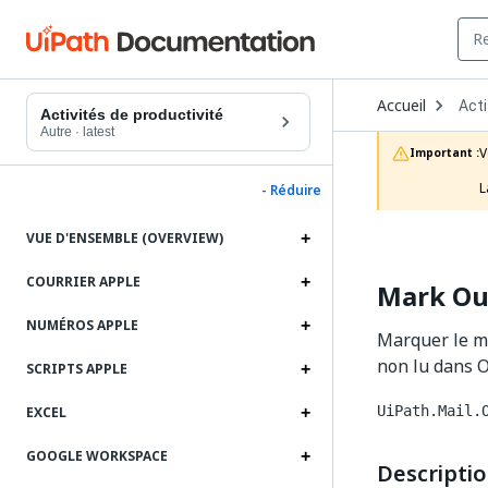
Ope
Accueil
Acti
Dro
Activités de productivité
to
Autre
·
latest
choo
V
Important :
prod
L
- Réduire
VUE D'ENSEMBLE (OVERVIEW)
COURRIER APPLE
Mark Ou
NUMÉROS APPLE
Marquer le m
non lu dans O
SCRIPTS APPLE
UiPath.Mail.
EXCEL
GOOGLE WORKSPACE
Descripti