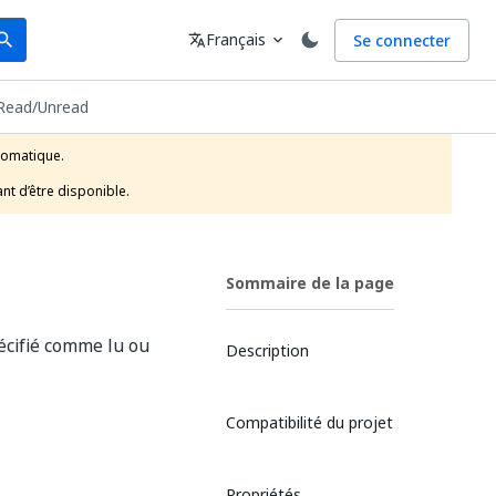
arch
Langue
Français
Se connecter
earch
translate
expand_more
 Read/Unread
tomatique.

nt d’être disponible.
Sommaire de la page
cifié comme lu ou
Description
Compatibilité du projet
Propriétés