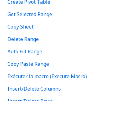
Create Pivot Table
Get Selected Range
Copy Sheet
Delete Range
Auto Fill Range
Copy Paste Range
Exécuter la macro (Execute Macro)
Insert/Delete Columns
Insert/Delete Rows
Appeler VBA (Invoke VBA)
LookUp Range
Remove Duplicates Range