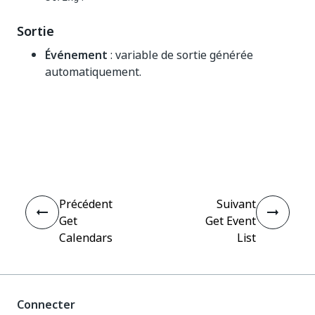
Sortie
Événement
: variable de sortie générée
automatiquement.
Oui
Non
thumb_up
thumb_down
Précédent
Suivant
Get
Get Event
Calendars
List
Connecter