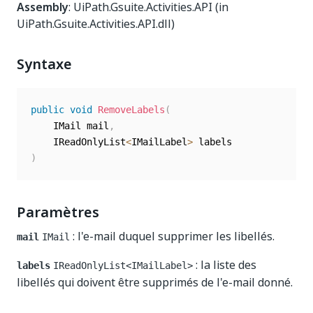
Assembly
: UiPath.Gsuite.Activities.API (in
UiPath.Gsuite.Activities.API.dll)
Syntaxe
public
void
RemoveLabels
(
	IMail mail
,
	IReadOnlyList
<
IMailLabel
>
)
Paramètres
: l'e-mail duquel supprimer les libellés.
mail
IMail
: la liste des
labels
IReadOnlyList<IMailLabel>
libellés qui doivent être supprimés de l'e-mail donné.