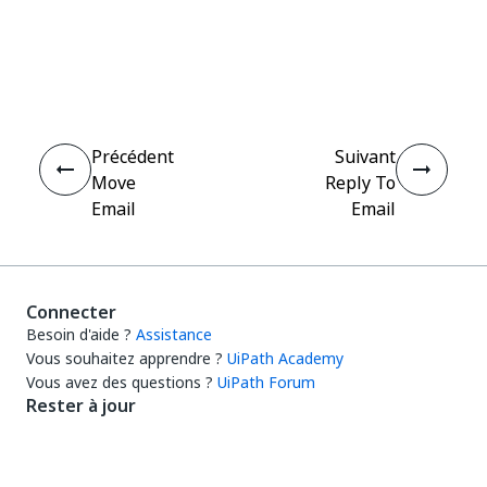
Oui
Non
thumb_up
thumb_down
Précédent
Suivant
Move
Reply To
Email
Email
Connecter
Besoin d'aide ?
Assistance
Vous souhaitez apprendre ?
UiPath Academy
Vous avez des questions ?
UiPath Forum
Rester à jour