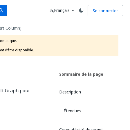
arch
Langue
Français
Se connecter
earch
translate
expand_more
sert Column)
tomatique.

nt d’être disponible.
Sommaire de la page
oft Graph pour
Description
Étendues
Compatibilité du projet