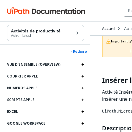
Ope
Accueil
Acti
Dro
Activités de productivité
to
Autre
·
latest
choo
V
Important :
prod
L
- Réduire
VUE D'ENSEMBLE (OVERVIEW)
COURRIER APPLE
Insérer 
NUMÉROS APPLE
Activité Insé
insérer une n
SCRIPTS APPLE
UiPath.Micro
EXCEL
GOOGLE WORKSPACE
Descripti