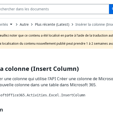
Se
s
n
Autre
Plus récente (Latest)
Insérer la colonne (In
vités
pdown
se
euillez noter que ce contenu a été localisé en partie à l’aide de la traduction au
uct
a localisation du contenu nouvellement publié peut prendre 1 à 2 semaines ava
la colonne (Insert Column)
rer une colonne qui utilise l’API Créer une colonne de Micros
ouvelle colonne dans une table dans Microsoft 365.
softOffice365.Activities.Excel.InsertColumn
on