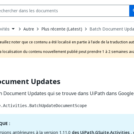
Se
s
n
Autre
Plus récente (Latest)
Batch Document Upda
vités
pdown
se
euillez noter que ce contenu a été localisé en partie à l’aide de la traduction au
uct
a localisation du contenu nouvellement publié peut prendre 1 à 2 semaines ava
ocument Updates
ath Document Updates qui se trouve dans UiPath dans Googl
e.Activities.BatchUpdateDocumentScope
UE :
rsions antérieures à la version 1.11.0
des UiPath.GSuite.Activities
, 