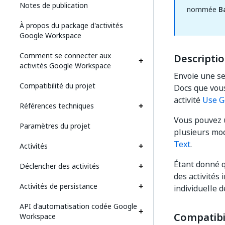
Notes de publication
nommée
B
À propos du package d'activités
Google Workspace
Comment se connecter aux
Descripti
activités Google Workspace
Envoie une se
Compatibilité du projet
Docs que vous 
activité
Use G
Références techniques
Vous pouvez ut
Paramètres du projet
plusieurs mod
Text
.
Activités
Étant donné q
Déclencher des activités
des activités
Activités de persistance
individuelle d
API d'automatisation codée Google
Compatibil
Workspace