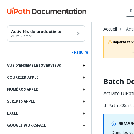
Ope
Accueil
Acti
Dro
Activités de productivité
to
Autre
·
latest
choo
V
Important :
prod
L
- Réduire
VUE D'ENSEMBLE (OVERVIEW)
COURRIER APPLE
Batch D
NUMÉROS APPLE
Activité UiP
SCRIPTS APPLE
UiPath.GSuit
EXCEL
REMARQ
GOOGLE WORKSPACE
Dans les ve