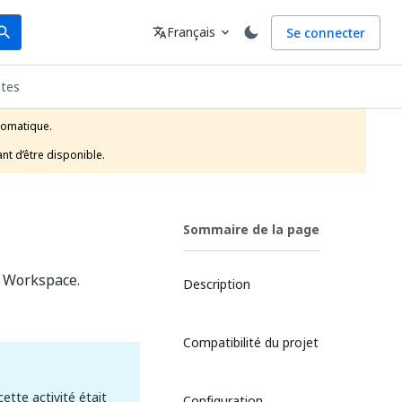
arch
Langue
Français
Se connecter
earch
translate
expand_more
tes
tomatique.

nt d’être disponible.
Sommaire de la page
e Workspace.
Description
Compatibilité du projet
cette activité était
Configuration