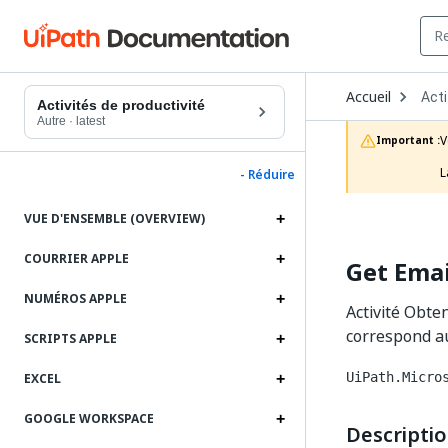
Ope
Accueil
Acti
Dro
Activités de productivité
to
Autre
·
latest
choo
V
Important :
prod
L
- Réduire
VUE D'ENSEMBLE (OVERVIEW)
COURRIER APPLE
Get Emai
NUMÉROS APPLE
Activité Obten
correspond au
SCRIPTS APPLE
UiPath.Micro
EXCEL
GOOGLE WORKSPACE
Descripti