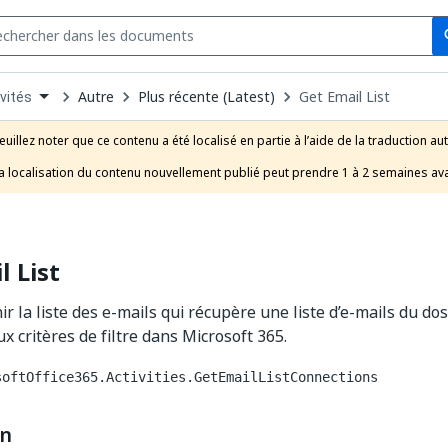
Se
s
n
Autre
Plus récente (Latest)
Get Email List
vités
pdown
se
euillez noter que ce contenu a été localisé en partie à l’aide de la traduction au
uct
a localisation du contenu nouvellement publié peut prendre 1 à 2 semaines ava
l List
ir la liste des e-mails qui récupère une liste d’e-mails du dos
x critères de filtre dans Microsoft 365.
softOffice365.Activities.GetEmailListConnections
on