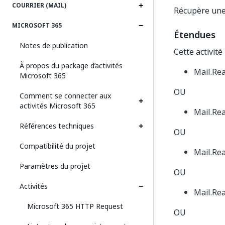
COURRIER (MAIL)
Récupère une l
MICROSOFT 365
Étendues
Notes de publication
Cette activité
À propos du package d’activités
Mail.Re
Microsoft 365
OU
Comment se connecter aux
activités Microsoft 365
Mail.Re
Références techniques
OU
Compatibilité du projet
Mail.Re
Paramètres du projet
OU
Activités
Mail.Re
Microsoft 365 HTTP Request
OU