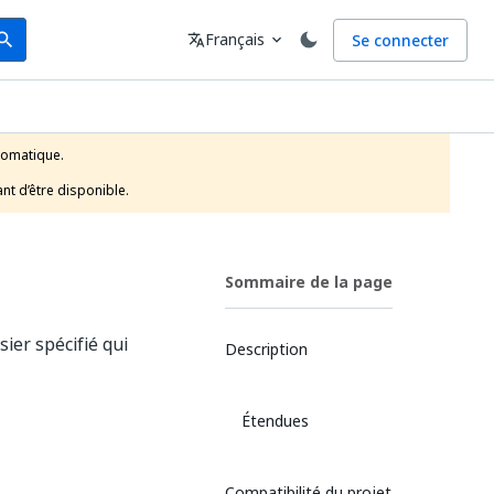
arch
Langue
Français
Se connecter
earch
translate
expand_more
tomatique.

nt d’être disponible.
Sommaire de la page
sier spécifié qui
Description
Étendues
Compatibilité du projet