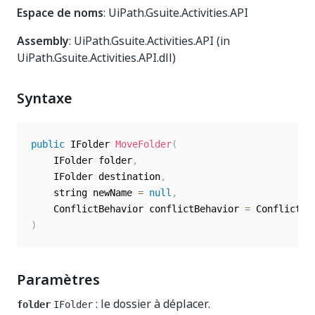
Espace de noms
: UiPath.Gsuite.Activities.API
Assembly
: UiPath.Gsuite.Activities.API (in
UiPath.Gsuite.Activities.API.dll)
Syntaxe
public
 IFolder 
MoveFolder
(
	IFolder folder
,
	IFolder destination
,
	string newName 
=
null
,
	ConflictBehavior conflictBehavior 
=
 ConflictBe
)
Paramètres
: le dossier à déplacer.
folder
IFolder