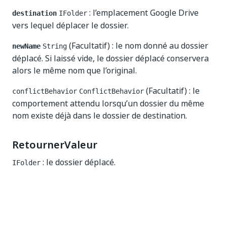
: l’emplacement Google Drive
destination
IFolder
vers lequel déplacer le dossier.
(Facultatif) : le nom donné au dossier
newName
String
déplacé. Si laissé vide, le dossier déplacé conservera
alors le même nom que l’original.
(Facultatif) : le
conflictBehavior
ConflictBehavior
comportement attendu lorsqu’un dossier du même
nom existe déjà dans le dossier de destination.
RetournerValeur
: le dossier déplacé.
IFolder
Oui
Non
thumb_up
thumb_down