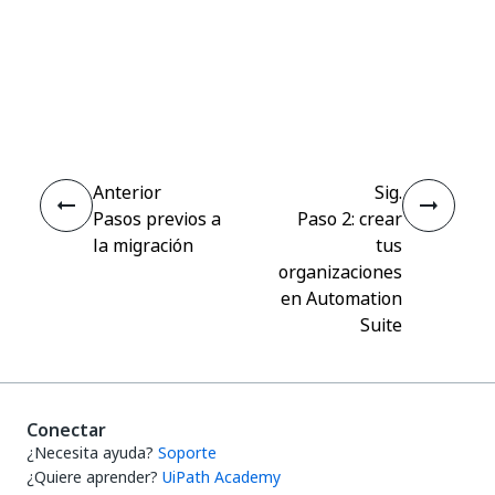
Sí
No
thumb_up
thumb_down
Anterior
Sig.
Pasos previos a
Paso 2: crear
la migración
tus
organizaciones
en Automation
Suite
Conectar
¿Necesita ayuda?
Soporte
¿Quiere aprender?
UiPath Academy