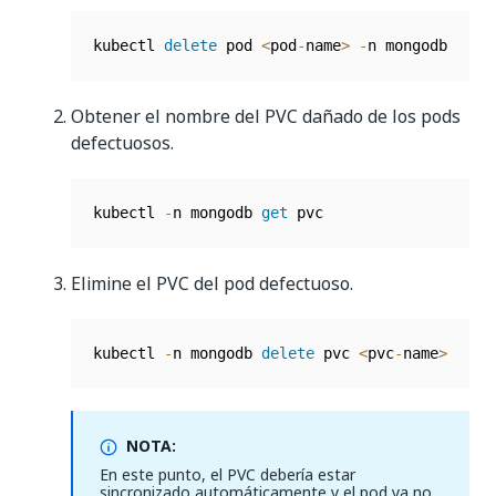
kubectl 
delete
 pod 
<
pod
-
name
>
-
n mongodb
Obtener el nombre del PVC dañado de los pods
defectuosos.
kubectl 
-
n mongodb 
get
 pvc
Elimine el PVC del pod defectuoso.
kubectl 
-
n mongodb 
delete
 pvc 
<
pvc
-
name
>
NOTA:
En este punto, el PVC debería estar
sincronizado automáticamente y el pod ya no