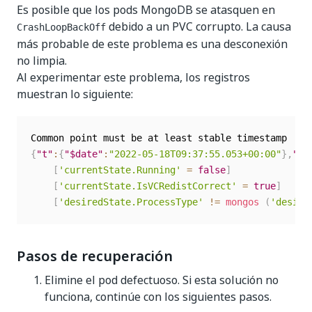
Es posible que los pods MongoDB se atasquen en
debido a un PVC corrupto. La causa
CrashLoopBackOff
más probable de este problema es una desconexión
no limpia.
Al experimentar este problema, los registros
muestran lo siguiente:
{
"t"
:
{
"$date"
:
"2022-05-18T09:37:55.053+00:00"
}
,
"s"
[
'currentState.Running'
=
false
]
[
'currentState.IsVCRedistCorrect'
=
true
]
[
'desiredState.ProcessType'
!=
mongos
(
'desire
Pasos de recuperación
Elimine el pod defectuoso. Si esta solución no
funciona, continúe con los siguientes pasos.