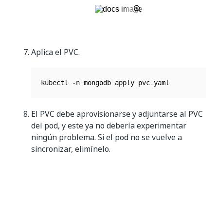
Aplica el PVC.
kubectl 
-
n mongodb apply pvc
.
yaml
El PVC debe aprovisionarse y adjuntarse al PVC
del pod, y este ya no debería experimentar
ningún problema. Si el pod no se vuelve a
sincronizar, elimínelo.
Sí
No
thumb_up
thumb_down