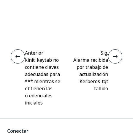
Sí
No
thumb_up
thumb_down
Anterior
Sig.
kinit: keytab no
Alarma recibida
contiene claves
por trabajo de
adecuadas para
actualización
*** mientras se
Kerberos-tgt
obtienen las
fallido
credenciales
iniciales
Conectar