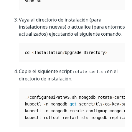
sudo su
Vaya al directorio de instalación (para
instalaciones nuevas) o actualice (para entornos
actualizados) ejecutando el siguiente comando.
cd 
<
Installation
/
Upgrade Directory
>
Copie el siguiente script
en el
rotate-cert.sh
directorio de instalación.
.
/
configureUiPathAS
.
sh mongodb rotate
-
certific
kubectl 
-
n mongodb 
get
 secret
/
tls
-
ca
-
key
-
pair
kubectl 
-
n mongodb create configmap mongo
-
ca 
kubectl rollout restart sts mongodb
-
replica
-
s