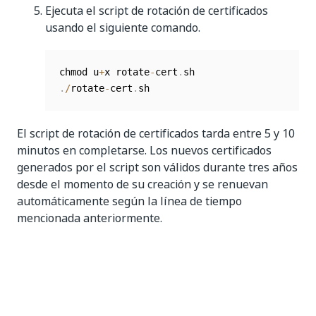
Ejecuta el script de rotación de certificados
usando el siguiente comando.
chmod u
+
x rotate
-
cert
.
.
/
rotate
-
cert
.
sh
El script de rotación de certificados tarda entre 5 y 10
minutos en completarse. Los nuevos certificados
generados por el script son válidos durante tres años
desde el momento de su creación y se renuevan
automáticamente según la línea de tiempo
mencionada anteriormente.
Sí
No
thumb_up
thumb_down