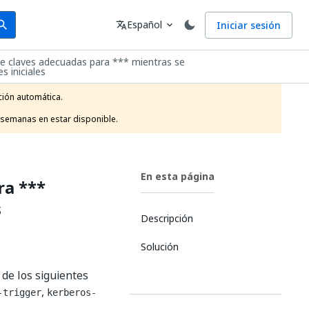
arch
Idioma
Español
Iniciar sesión
arch
translate
expand_more
ene claves adecuadas para *** mientras se
s iniciales
ión automática.

 semanas en estar disponible.
En esta página
ra ***
s
Descripción
Solución
 de los siguientes
,
-trigger
kerberos-