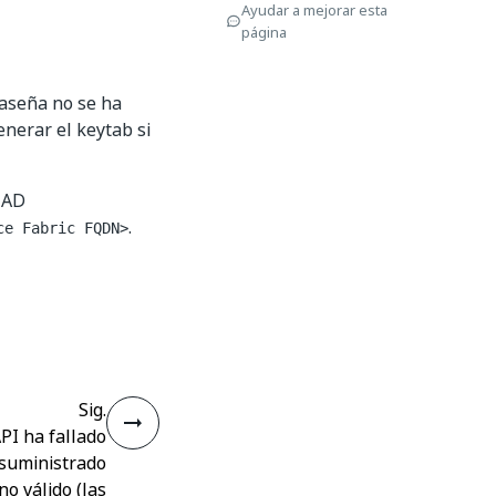
Ayudar a mejorar esta
página
raseña no se ha
enerar el keytab si
 AD
.
ce Fabric FQDN>
Sig.
PI ha fallado
 suministrado
no válido (las