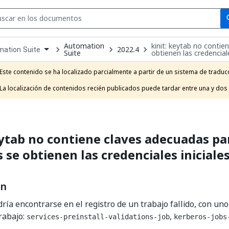
Se
se
Automation
kinit: keytab no conti
2022.4
ation Suite
Suite
obtienen las credenciale
own
e
Este contenido se ha localizado parcialmente a partir de un sistema de traducc
t
La localización de contenidos recién publicados puede tardar entre una y dos
eytab no contiene claves adecuadas pa
 se obtienen las credenciales iniciale
ón
dría encontrarse en el registro de un trabajo fallido, con uno
rabajo:
,
services-preinstall-validations-job
kerberos-jobs