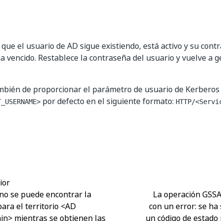
que el usuario de AD sigue existiendo, está activo y su cont
a vencido. Restablece la contraseña del usuario y vuelve a g
mbién de proporcionar el parámetro de usuario de Kerberos
por defecto en el siguiente formato:
T_USERNAME>
HTTP/<Servi
Sí
No
thumb_up
thumb_down
ior
: no se puede encontrar la
La operación GSSA
ara el territorio <AD
con un error: se ha
n> mientras se obtienen las
un código de estado 