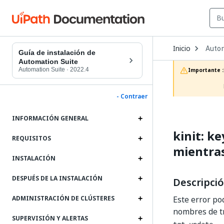
Open
Inicio
Autom
Dropd
Guía de instalación de
to
Automation Suite
choos
Automation Suite
·
2022.4
Importante :
produc
- Contraer
INFORMACIÓN GENERAL
kinit: k
REQUISITOS
mientras
INSTALACIÓN
DESPUÉS DE LA INSTALACIÓN
Descripci
Este error po
ADMINISTRACIÓN DE CLÚSTERES
nombres de t
SUPERVISIÓN Y ALERTAS