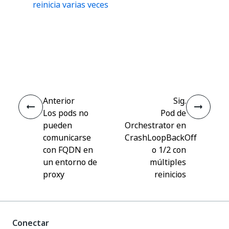
reinicia varias veces
Sí
No
thumb_up
thumb_down
Anterior
Sig.
Los pods no
Pod de
pueden
Orchestrator en
comunicarse
CrashLoopBackOff
con FQDN en
o 1/2 con
un entorno de
múltiples
proxy
reinicios
Conectar