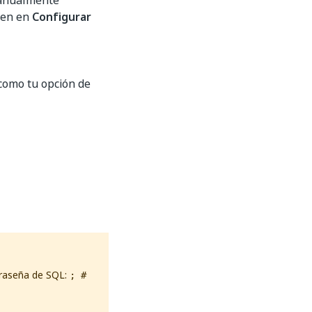
manualmente
cen en
Configurar
como tu opción de
traseña de SQL:
; #