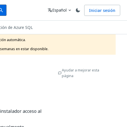
arch
Idioma
Español
Iniciar sesión
arch
translate
expand_more
ación de Azure SQL
ión automática.

 semanas en estar disponible.
Ayudar a mejorar esta
página
instalador acceso al