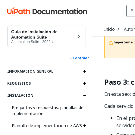
Open
Inicio
Autom
Dropd
Guía de instalación de
to
Automation Suite
choos
Automation Suite
·
2022.4
Importante :
produc
- Contraer
INFORMACIÓN GENERAL
Paso 3: 
REQUISITOS
En esta secci
INSTALACIÓN
Cada servicio
Preguntas y respuestas: plantillas de
implementación
En el pr
servidor
Plantilla de implementación de AWS