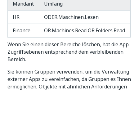
Mandant
Umfang
HR
ODER.Maschinen.Lesen
Finance
OR.Machines.Read OR.Folders.Read
Wenn Sie einen dieser Bereiche löschen, hat die App
Zugriffsebenen entsprechend dem verbleibenden
Bereich.
Sie können Gruppen verwenden, um die Verwaltung
externer Apps zu vereinfachen, da Gruppen es Ihnen
ermöglichen, Objekte mit ähnlichen Anforderungen
gemeinsam zu verwalten.
HINWEIS:
Externe Apps müssen direkt einem bestimmten
Mandanten und Ordner zugewiesen werden, anstatt
Gruppenzuweisungen zu verwenden.