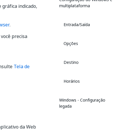
gráfica indicado,
multiplataforma
owser
.
Entrada/Saída
 você precisa
Opções
Destino
onsulte
Tela de
Horários
Windows - Configuração
legada
aplicativo da Web