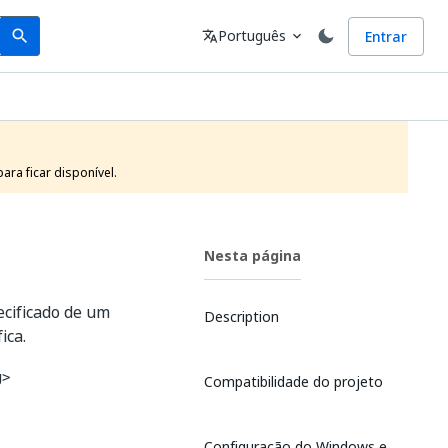
Search
Idioma
Português
Entrar
search
translate
expand_more
ra ficar disponível.
Nesta página
ecificado de um
Description
ica.
g>
Compatibilidade do projeto
Configuração do Windows e