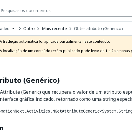
Outro
Mais recente
Obter atributo (Genérico)
dades
own
e
A tradução automática foi aplicada parcialmente neste conteúdo.

t
A localização de um conteúdo recém-publicado pode levar de 1 a 2 semanas pa
ributo (Genérico)
 Attribute (Generic) que recupera o valor de um atributo esp
nterface gráfica indicado, retornado como uma string específ
omationNext.Activities.NGetAttributeGeneric<System.Strin
on