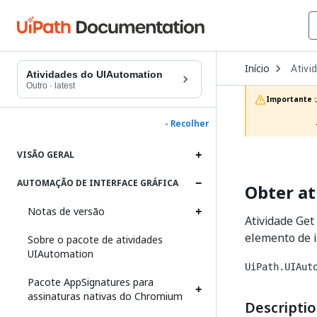
Open
Início
Ativi
Dropd
Atividades do UIAutomation
to
Outro
·
latest
choos
Importante :
produc
- Recolher
VISÃO GERAL
AUTOMAÇÃO DE INTERFACE GRÁFICA
Obter at
Notas de versão
Atividade Get
elemento de i
Sobre o pacote de atividades
UIAutomation
UiPath.UIAut
Pacote AppSignatures para
assinaturas nativas do Chromium
Descripti