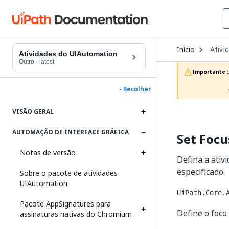
Open
Início
Ativi
Dropd
Atividades do UIAutomation
to
Outro
·
latest
choos
Importante :
produc
- Recolher
VISÃO GERAL
AUTOMAÇÃO DE INTERFACE GRÁFICA
Set Focu
Notas de versão
Defina a ativ
especificado.
Sobre o pacote de atividades
UIAutomation
UiPath.Core.
Pacote AppSignatures para
Define o foco
assinaturas nativas do Chromium