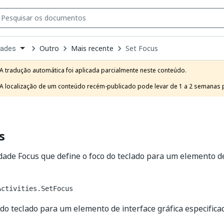
Outro
Mais recente
Set Focus
dades
own
e
A tradução automática foi aplicada parcialmente neste conteúdo.

t
A localização de um conteúdo recém-publicado pode levar de 1 a 2 semanas pa
s
idade Focus que define o foco do teclado para um elemento de
Activities.SetFocus
 do teclado para um elemento de interface gráfica especifica