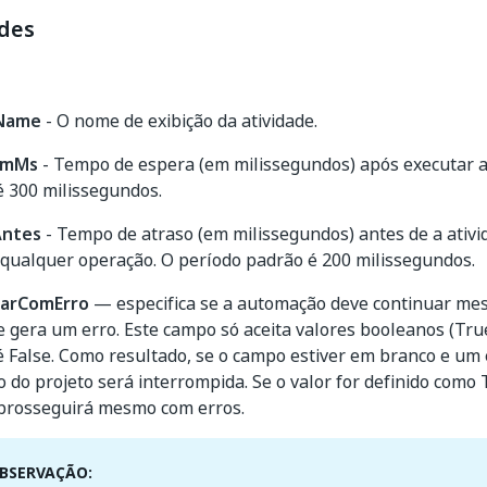
des
yName
- O nome de exibição da atividade.
EmMs
- Tempo de espera (em milissegundos) após executar a 
é 300 milissegundos.
Antes
- Tempo de atraso (em milissegundos) antes de a ativ
 qualquer operação. O período padrão é 200 milissegundos.
uarComErro
— especifica se a automação deve continuar m
e gera um erro. Este campo só aceita valores booleanos (True
 False. Como resultado, se o campo estiver em branco e um e
 do projeto será interrompida. Se o valor for definido como 
 prosseguirá mesmo com erros.
BSERVAÇÃO: