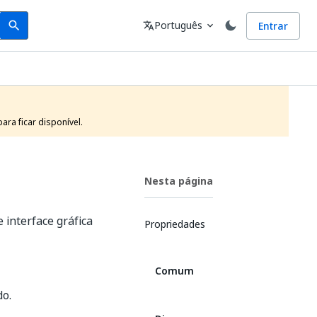
Search
Idioma
Português
Entrar
search
translate
expand_more
ra ficar disponível.
Nesta página
 interface gráfica
Propriedades
Comum
do.