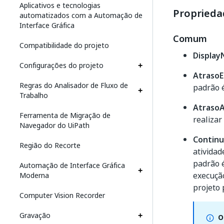
Aplicativos e tecnologias
Proprieda
automatizados com a Automação de
Interface Gráfica
Comum
Compatibilidade do projeto
Displa
Configurações do projeto
Atraso
Regras do Analisador de Fluxo de
padrão 
Trabalho
Atraso
Ferramenta de Migração de
realizar
Navegador do UiPath
Contin
Região do Recorte
atividad
padrão é
Automação de Interface Gráfica
execução
Moderna
projeto
Computer Vision Recorder
Gravação
O